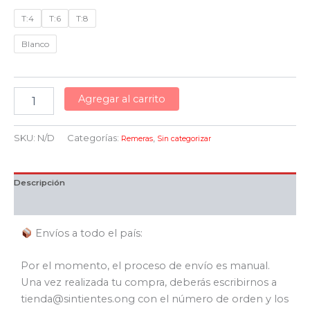
T:4
T:6
T:8
Blanco
Agregar al carrito
SKU:
N/D
Categorías:
,
Remeras
Sin categorizar
Descripción
Información adicional
Envíos a todo el país:
Por el momento, el proceso de envío es manual.
Una vez realizada tu compra, deberás escribirnos a
tienda@sintientes.ong con el número de orden y los