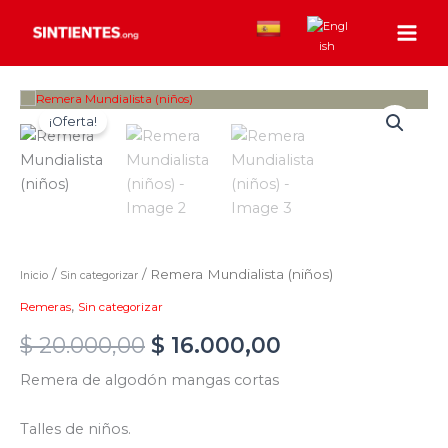
Ir
al
contenido
Remera
Original
Current
Mundialista
¡Oferta!
(niños)
price
price
cantidad
was:
is:
$ 20.000,00.
$ 16.000,00.
/
/ Remera Mundialista (niños)
Inicio
Sin categorizar
,
Remeras
Sin categorizar
$
20.000,00
$
16.000,00
Remera de algodón mangas cortas
Talles de niños.