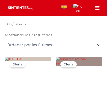
Sorted
Ir
by
al
latest
contenido
/ Libreria
Inicio
Mostrando los 2 resultados
¡Oferta!
¡Oferta!