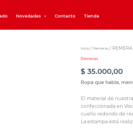
iado
Novedades
Contacto
Tienda
REMERA
/
/ REMERA
Inicio
Remeras
MODAL
Remeras
ANIMALES
cantidad
$
35.000,00
Ropa que habla, men
El material de nuest
confeccionada en Visc
cuello redondo de re
La estampa está reali