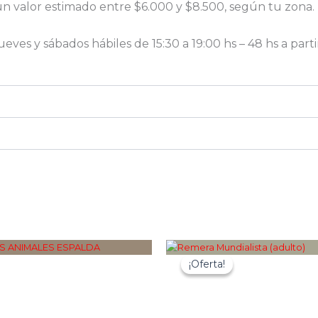
un valor estimado entre $6.000 y $8.500, según tu zona.
 jueves y sábados hábiles de 15:30 a 19:00 hs – 48 hs a par
¡Oferta!
¡Oferta!