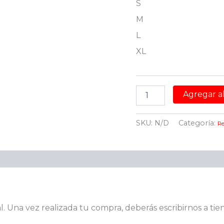
S
M
L
XL
Agregar al
SKU:
N/D
Categoría:
R
. Una vez realizada tu compra, deberás escribirnos a t