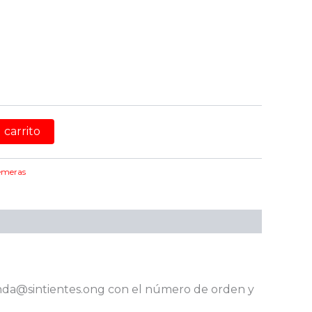
 carrito
emeras
ienda@sintientes.ong con el número de orden y