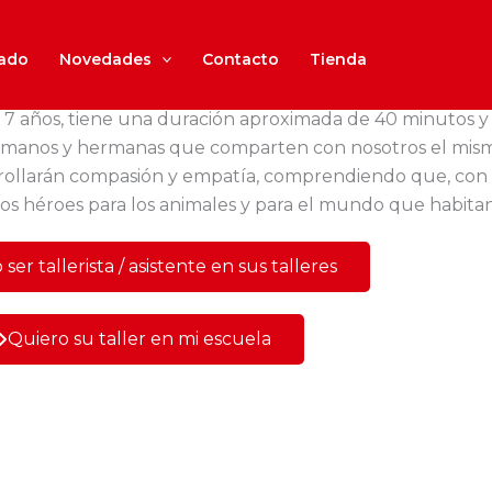
iado
Novedades
Contacto
Tienda
 y 7 años, tiene una duración aproximada de 40 minutos y
hermanos y hermanas que comparten con nosotros el mismo
rrollarán compasión y empatía, comprendiendo que, con 
os héroes para los animales y para el mundo que habitan
ser tallerista / asistente en sus talleres
Quiero su taller en mi escuela​